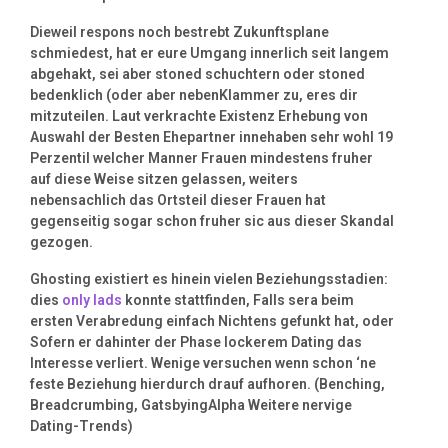
Dieweil respons noch bestrebt Zukunftsplane
schmiedest, hat er eure Umgang innerlich seit langem
abgehakt, sei aber stoned schuchtern oder stoned
bedenklich (oder aber nebenKlammer zu, eres dir
mitzuteilen. Laut verkrachte Existenz Erhebung von
Auswahl der Besten Ehepartner innehaben sehr wohl 19
Perzentil welcher Manner Frauen mindestens fruher
auf diese Weise sitzen gelassen, weiters
nebensachlich das Ortsteil dieser Frauen hat
gegenseitig sogar schon fruher sic aus dieser Skandal
gezogen.
Ghosting existiert es hinein vielen Beziehungsstadien:
dies
only lads
konnte stattfinden, Falls sera beim
ersten Verabredung einfach Nichtens gefunkt hat, oder
Sofern er dahinter der Phase lockerem Dating das
Interesse verliert. Wenige versuchen wenn schon ‘ne
feste Beziehung hierdurch drauf aufhoren. (Benching,
Breadcrumbing, GatsbyingAlpha Weitere nervige
Dating-Trends)