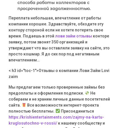
способа работы коллекторов с
просроченной задолженностью.
Переплата небольшая, впечатление от работы
компании хорошее. Здравствуйте, обходите эту
контору стороной если не хотите потерять свое
время. Подаешь в этой
лови займ отзывы
конторе
заявку, потом звонят 350 организаций и
утверждают что вы оставляли заявку на сайте, это
просто кошмар. Я до сих пор под негативным
впечатлением…
< h3 id="toc-1">Отзывы о компании Лови Займ Lovi
zaim
Мы предлагаем только проверенные займы без
предоплаты и оформления подписки.
Не
собираем и не храним личные данные посетителей
сайта.
Все возможности интернет-проекта
полностью бесплатны.
Присоединиться
https://krishientertainments.com/zajmy-na-kartu-
kruglosutochno-v-rossii/
к нашему сообществу и