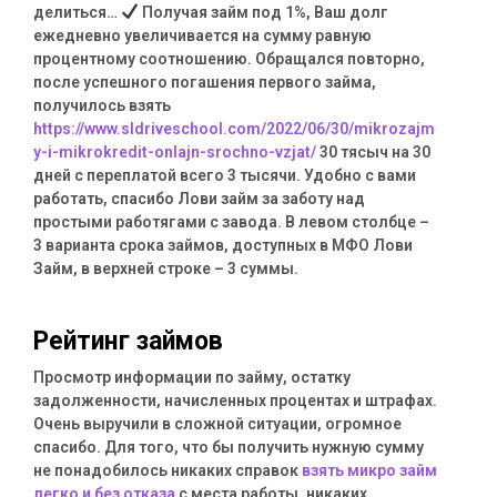
делиться…
Получая займ под 1%, Ваш долг
ежедневно увеличивается на сумму равную
процентному соотношению. Обращался повторно,
после успешного погашения первого займа,
получилось взять
https://www.sldriveschool.com/2022/06/30/mikrozajm
y-i-mikrokredit-onlajn-srochno-vzjat/
30 тясыч на 30
дней с переплатой всего 3 тысячи. Удобно с вами
работать, спасибо Лови займ за заботу над
простыми работягами с завода. В левом столбце –
3 варианта срока займов, доступных в МФО Лови
Займ, в верхней строке – 3 суммы.
Рейтинг займов
Просмотр информации по займу, остатку
задолженности, начисленных процентах и штрафах.
Очень выручили в сложной ситуации, огромное
спасибо. Для того, что бы получить нужную сумму
не понадобилось никаких справок
взять микро займ
легко и без отказа
с места работы, никаких