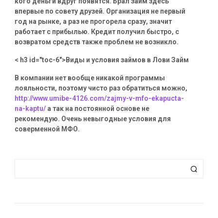
кого деньги вдруг появятся. Брал займ здесь
впервые по совету друзей. Организация не первый
год на рынке, а раз не прогорела сразу, значит
работает с прибылью. Кредит получил быстро, с
возвратом средств также проблем не возникло.
< h3 id="toc-6">Виды и условия займов в Лови Займ
В компании нет вообще никакой программы
лояльности, поэтому чисто раз обратиться можно,
http://www.umibe-4126.com/zajmy-v-mfo-ekapucta-
na-kaptu/
а так на постоянной основе не
рекомендую. Очень невыгодные условия для
соверменной МФО.