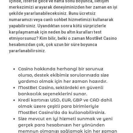
içinde, isterse gece ve hafta sonu boyunca, iletişim
merkezimizi arayarak deneyiminizden her zaman en iyi
şekilde yararlanabileceksiniz. Bunu ücretsiz
numaramızı veya canlı sohbet hizmetimizi kullanarak
yapabilirsiniz. Uyandıktan sonra kötü sürprizlerle
karşılaşmamak için neden bu altın kuralları test
etmiyorsunuz? Kim bilir, belki o zaman MostBet Casino
hesabınızdan çok, çok uzun bir süre boyunca
yararlanabilirsiniz.
Casino hakkında herhangi bir sorunuz
olursa, destek ekibimiz sorularınızda size
yardımcı olmak için her zaman hazırdır.
MostBet Casino, sektördeki en güvenli
bankacılık seçeneklerini sunar.
Kredi kartınızı USD, EUR, GBP ve CAD dahil
olmak üzere çeşitli para birimleriyle
MostBet Casino’da da kullanabilirsiniz.
Size mevcut en iyi hizmeti sunmak ve yeni
gerçek para hesabınızın her yönünden
memnun olmanızı sağlamak için her zaman