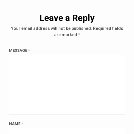
Leave a Reply
Your email address will not be published.
Required fields
are marked
*
MESSAGE
*
NAME
*