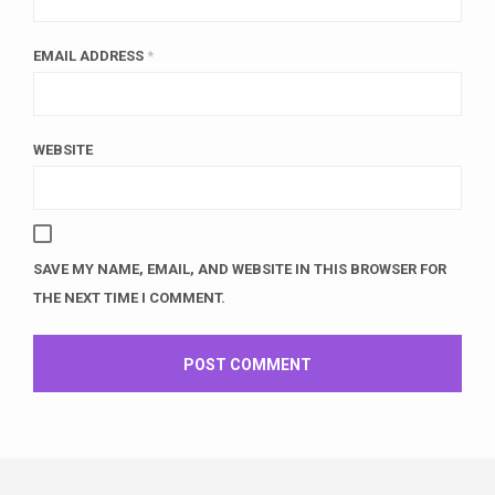
EMAIL ADDRESS
*
WEBSITE
SAVE MY NAME, EMAIL, AND WEBSITE IN THIS BROWSER FOR
THE NEXT TIME I COMMENT.