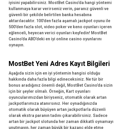
iyisini yapabilirsiniz. MostBet Casino’da hangi yöntemi
kullanmaya karar verirseniz verin, paranız güvenli ve
güvenli bir şekilde belirtilen banka hesabına
aktarılacaktır. 100’den fazla aşamalı jackpot oyunu ile
500’den fazla slot, video poker ve keno oyunları içeren
eğlenceli, heyecan verici oyunları keşfedin! MostBet
Casino’da ABD’deki en iyi online casino oyunlarını
oynayın.
MostBet Yeni Adres Kayıt Bilgileri
Aşağıda sizin için en iyi yöntemin hangisi olduğu
hakkında daha fazla bilgi edineceksiniz. Ne tür bir
bonus aradığınız önemli değil, MostBet Casino’da sizin
için bir şeyler olmalı. Örneğin, Kart oyunları
oyuncularımızdan biriyseniz, otomatik olarak artan
jackpotlarımıza atanırsınız. Her oynadığınızda
otomatik olarak büyüyen artan jackpotlarla düzenli
olarak ekstra paranın tadını çıkarabilirsiniz. Sadece
artan bir jackpot slotunda her zaman dikkatli oynamayı
unutmayın, her zaman büyük bir kazanç elde etme