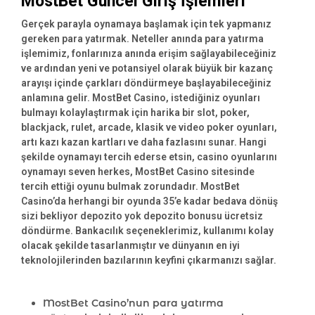
MostBet Güncel Giriş İşlemleri
Gerçek parayla oynamaya başlamak için tek yapmanız
gereken para yatırmak. Neteller anında para yatırma
işlemimiz, fonlarınıza anında erişim sağlayabileceğiniz
ve ardından yeni ve potansiyel olarak büyük bir kazanç
arayışı içinde çarkları döndürmeye başlayabileceğiniz
anlamına gelir. MostBet Casino, istediğiniz oyunları
bulmayı kolaylaştırmak için harika bir slot, poker,
blackjack, rulet, arcade, klasik ve video poker oyunları,
artı kazı kazan kartları ve daha fazlasını sunar. Hangi
şekilde oynamayı tercih ederse etsin, casino oyunlarını
oynamayı seven herkes, MostBet Casino sitesinde
tercih ettiği oyunu bulmak zorundadır. MostBet
Casino’da herhangi bir oyunda 35’e kadar bedava dönüş
sizi bekliyor depozito yok depozito bonusu ücretsiz
döndürme. Bankacılık seçeneklerimiz, kullanımı kolay
olacak şekilde tasarlanmıştır ve dünyanın en iyi
teknolojilerinden bazılarının keyfini çıkarmanızı sağlar.
MostBet Casino’nun para yatırma