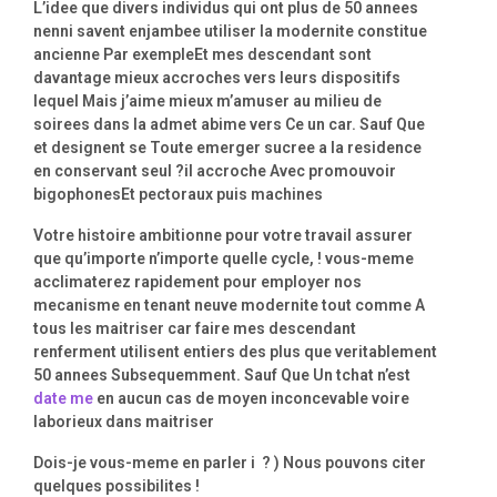
L’idee que divers individus qui ont plus de 50 annees
nenni savent enjambee utiliser la modernite constitue
ancienne Par exempleEt mes descendant sont
davantage mieux accroches vers leurs dispositifs
lequel Mais j’aime mieux m’amuser au milieu de
soirees dans la admet abime vers Ce un car. Sauf Que
et designent se Toute emerger sucree a la residence
en conservant seul ?il accroche Avec promouvoir
bigophonesEt pectoraux puis machines
Votre histoire ambitionne pour votre travail assurer
que qu’importe n’importe quelle cycle, ! vous-meme
acclimaterez rapidement pour employer nos
mecanisme en tenant neuve modernite tout comme A
tous les maitriser car faire mes descendant
renferment utilisent entiers des plus que veritablement
50 annees Subsequemment. Sauf Que Un tchat n’est
date me
en aucun cas de moyen inconcevable voire
laborieux dans maitriser
Dois-je vous-meme en parler i ? ) Nous pouvons citer
quelques possibilites !